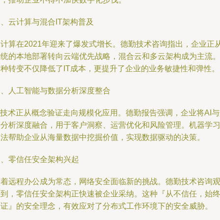
、云计算与混合IT架构普及
云计算在2021年迎来了爆发式增长。德勤技术咨询指出，企业正
传统的本地部署转向云端优先战略，混合云和多云架构成为主流
这种转变不仅降低了IT成本，更提升了企业的业务敏捷性和弹性。
三、人工智能与数据分析深度整合
I技术正从概念验证走向规模化应用。德勤报告强调，企业将AI
据分析深度融合，用于客户洞察、运营优化和风险管理。机器学
算法帮助企业从海量数据中挖掘价值，实现数据驱动的决策。
四、零信任安全架构兴起
随着远程办公成为常态，网络安全面临新的挑战。德勤技术咨询
察到，零信任安全架构正快速被企业采纳。这种『从不信任，始
验证』的安全理念，有效应对了分布式工作环境下的安全威胁。