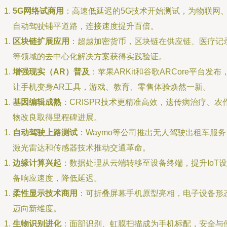
5G网络试商用
：高速低延迟的5G技术开始测试，为物联网
自动驾驶铺平道路，连接速度提升百倍。
区块链扩展应用
：超越加密货币，区块链在供应链、医疗记
等领域的去中心化解决方案获得实践验证。
增强现实（AR）普及
：苹果ARKit和谷歌ARCore平台发布
让手机变身AR工具，游戏、教育、零售体验焕然一新。
基因编辑成熟
：CRISPR技术更精准高效，遗传病治疗、农
物改良取得里程碑进展。
自动驾驶上路测试
：Waymo等公司推出无人驾驶出租车服务
激光雷达和传感器技术推动交通革命。
边缘计算兴起
：数据处理从云端转移至设备终端，提升IoT设
备响应速度，降低延迟。
柔性显示技术商用
：可折叠屏幕手机原型亮相，电子设备形
迈向新维度。
生物识别进化
：面部识别、虹膜扫描成为手机标配，安全与