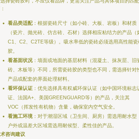
在选择瓷砖胶时，不应仅看品牌，更需关注产品与具体项目的匹
度：
看品类适配
：根据瓷砖尺寸（如小砖、大板、岩板）和材质
（瓷片、抛光砖、仿古砖、石材）选择相应粘结力的产品（
C1、C2、C2TE等级）。吸水率低的瓷砖必须选用高性能瓷
胶。
看基面状况
：墙面或地面的基层材料（混凝土、抹灰层、旧
砖、木板等）不同，所需瓷砖胶的类型也不同，需选择针对
产品或配套的界面处理材料。
看环保认证
：优先选择具有权威环保认证（如中国环境标志
证、法国A+、美国GREENGUARD等）的产品，关注其
VOC（挥发性有机物）含量，确保室内空气安全。
看施工环境
：对于潮湿区域（卫生间、厨房）需选用耐水型
户外或温差大区域需选用耐候型、柔性佳的产品。
技术咨询建议