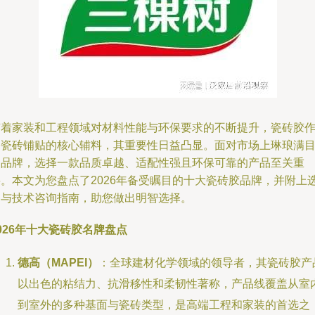
随着家装和工程领域对材料性能与环保要求的不断提升，瓷砖胶
为瓷砖铺贴的核心辅料，其重要性日益凸显。面对市场上琳琅满
的品牌，选择一款品质卓越、适配性强且环保可靠的产品至关重
要。本文为您盘点了2026年备受瞩目的十大瓷砖胶品牌，并附上
购与技术咨询指南，助您做出明智选择。
026年十大瓷砖胶名牌盘点
德高（MAPEI）
：全球建材化学领域的领导者，其瓷砖胶产
以出色的粘结力、抗滑移性和柔韧性著称，产品线覆盖从室
到室外的多种基面与瓷砖类型，是高端工程和家装的首选之